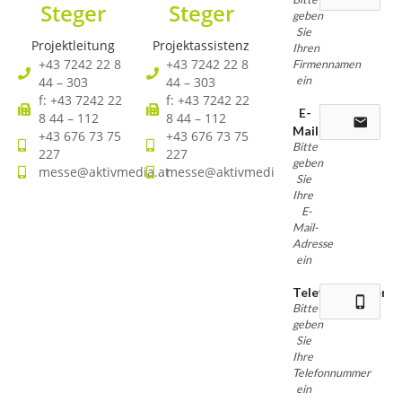
Steger
Steger
geben
Sie
Projektleitung
Projektassistenz
Ihren
+43 7242 22 8
+43 7242 22 8
Firmennamen
44 – 303
44 – 303
ein
f: +43 7242 22
f: +43 7242 22
E-
8 44 – 112
8 44 – 112
email
Mail
+43 676 73 75
+43 676 73 75
Bitte
227
227
geben
messe@aktivmedia.at
messe@aktivmedia.at
Sie
Ihre
E-
Mail-
Adresse
ein
Telefonnummer
phone_iphone
Bitte
geben
Sie
Ihre
Telefonnummer
ein