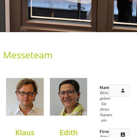
Messeteam
Name
person
Bitte
geben
Sie
Ihren
Namen
ein
Klaus
Edith
Firma
perm_contact_calendar
Bitte